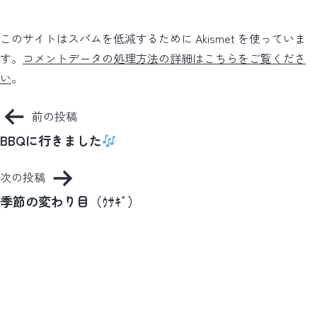
このサイトはスパムを低減するために Akismet を使っていま
す。
コメントデータの処理方法の詳細はこちらをご覧くださ
い
。
投
前の投稿
稿
BBQに行きました
ナ
次の投稿
ビ
季節の変わり目（ｳｻｷﾞ）
ゲ
ー
シ
ョ
ン