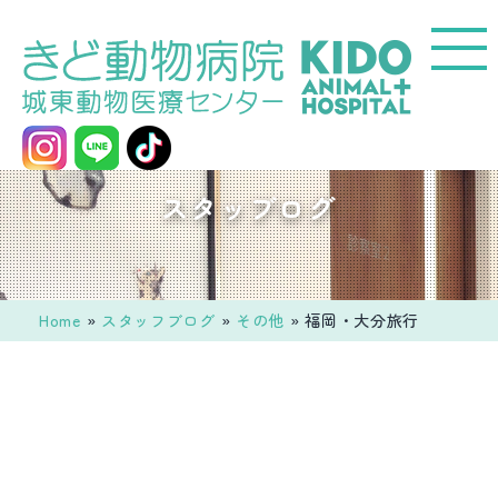
コ
ン
テ
ン
ツ
へ
城
スタッブログ
ス
東
キ
動
ッ
物
プ
医
Home
»
スタッフブログ
»
その他
»
福岡・大分旅行
療
セ
ン
タ
ー
き