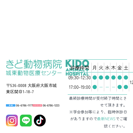
診療時間
月
火
水
木
金
土
09:30-12:30
●
●
●
●
●
●
1
〒536-0008 大阪府大阪市城
17:00-19:00
●
−
−
−
●
●
東区関目1-18-7
最終診療時間が受付終了時間とさ
せて頂きます。
※学会参加等により、臨時休診日
がありますので
最新NEWS
でご確
認ください。
駐車場3台完備（病院前）