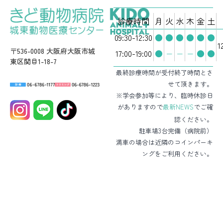
診療時間
月
火
水
木
金
土
09:30-12:30
●
●
●
●
●
●
1
〒536-0008 大阪府大阪市城
17:00-19:00
●
−
−
−
●
●
東区関目1-18-7
最終診療時間が受付終了時間とさ
せて頂きます。
※学会参加等により、臨時休診日
がありますので
最新NEWS
でご確
認ください。
駐車場3台完備（病院前）
満車の場合は近隣のコインパーキ
ングをご利用ください。
HOME
病院・スタッフ紹介