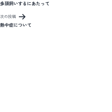
稿
多頭飼いするにあたって
ナ
次の投稿
ビ
熱中症について
ゲ
ー
シ
ョ
ン