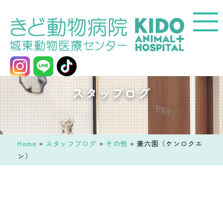
コ
ン
テ
ン
ツ
へ
城
スタッブログ
ス
東
キ
動
ッ
物
プ
医
Home
»
スタッフブログ
»
その他
»
兼六園（ケンロクエ
療
ン）
セ
ン
タ
ー
き