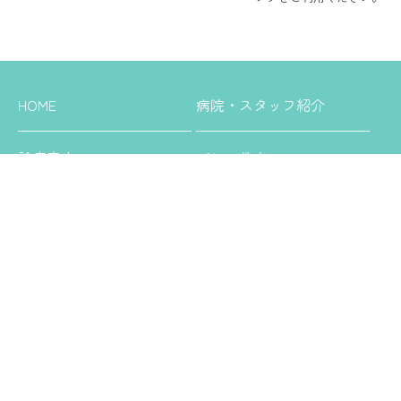
HOME
病院・スタッフ紹介
診療案内
パピー教室
シニア教室
デンタル教室
ペットホテル
スタッフ募集
1日の流れ・新人教育
病院の活動
スタッフブログ
お知らせ