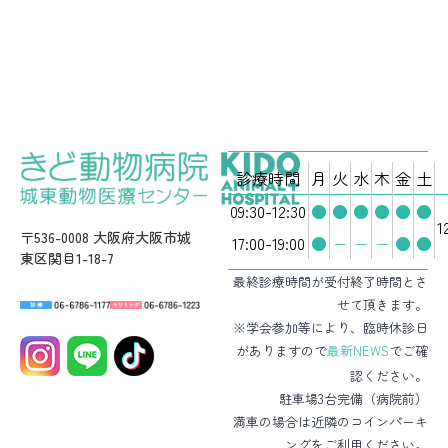
診療時間
月
火
水
木
金
土
09:30-12:30
●
●
●
●
●
●
1
〒536-0008 大阪府大阪市城
17:00-19:00
●
−
−
−
●
●
東区関目1-18-7
最終診療時間が受付終了時間とさ
せて頂きます。
※学会参加等により、臨時休診日
がありますので
最新NEWS
でご確
認ください。
駐車場3台完備（病院前）
満車の場合は近隣のコインパーキ
ングをご利用ください。