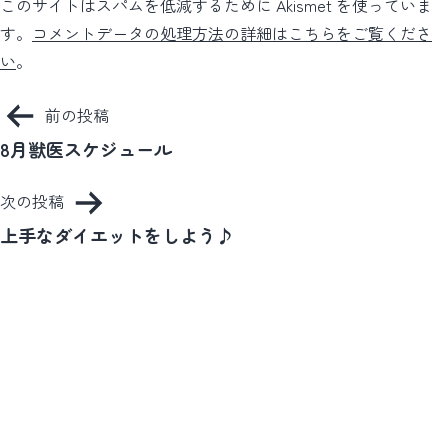
このサイトはスパムを低減するために Akismet を使っていま
す。
コメントデータの処理方法の詳細はこちらをご覧くださ
い
。
投
前の投稿
稿
8月獣医スケジュール
ナ
次の投稿
ビ
上手なダイエットをしよう♪
ゲ
ー
シ
ョ
ン