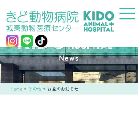
コ
ン
テ
ン
ツ
へ
城
News
ス
東
キ
動
ッ
物
プ
医
Home
»
その他
»
お盆のお知らせ
療
セ
ン
タ
ー
き