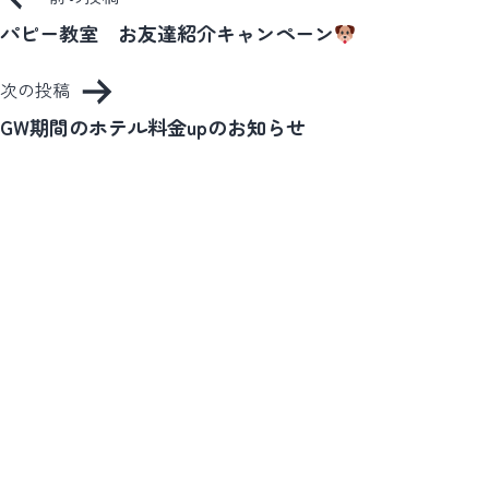
稿
パピー教室 お友達紹介キャンペーン
ナ
次の投稿
ビ
GW期間のホテル料金upのお知らせ
ゲ
ー
シ
ョ
ン