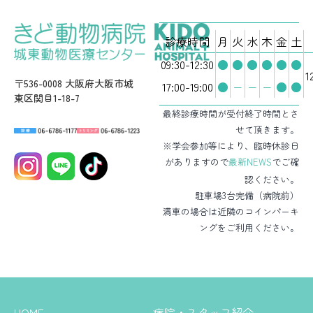
診療時間
月
火
水
木
金
土
09:30-12:30
●
●
●
●
●
●
1
〒536-0008 大阪府大阪市城
17:00-19:00
●
−
−
−
●
●
東区関目1-18-7
最終診療時間が受付終了時間とさ
せて頂きます。
※学会参加等により、臨時休診日
がありますので
最新NEWS
でご確
認ください。
駐車場3台完備（病院前）
満車の場合は近隣のコインパーキ
ングをご利用ください。
HOME
病院・スタッフ紹介