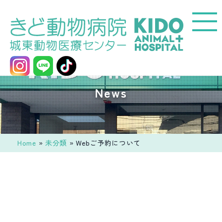
コ
ン
テ
ン
ツ
へ
城
News
ス
東
キ
動
ッ
物
プ
医
Home
»
未分類
»
Webご予約について
療
セ
ン
タ
ー
き