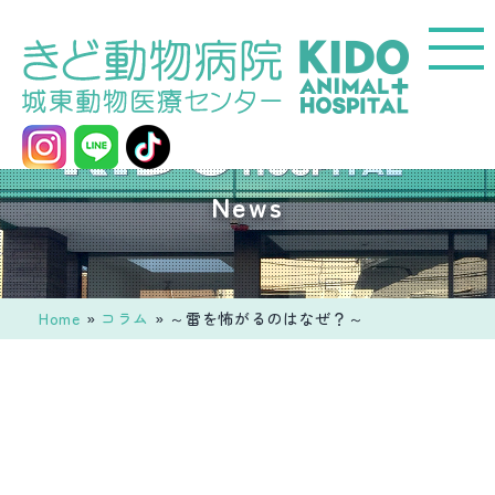
コ
ン
テ
ン
ツ
へ
城
News
ス
東
キ
動
ッ
物
プ
医
Home
»
コラム
»
～雷を怖がるのはなぜ？～
療
セ
ン
タ
ー
き