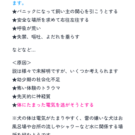
ます。
★パニックになって飼い主の関心を引こうとする
★安全な場所を求めて右往左往する
★呼吸が荒い
★失禁、嘔吐、よだれを垂らす
などなど…
＜原因＞
説は様々で未解明ですが、いくつか考えられます
★幼少期の社会化不足
★怖い体験のトラウマ
★先天的に神経質
★
体にたまった電気を逃がそうとする
※犬の体は電気がたまりやすく、雷の嫌いな犬はお
風呂場や台所の流しやシャワーなど水に関係する場
所を好むようです。