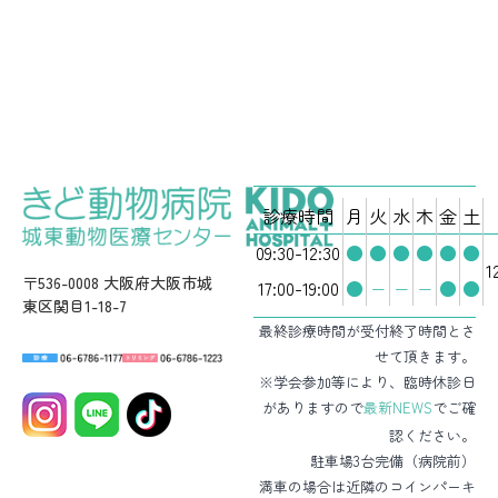
診療時間
月
火
水
木
金
土
09:30-12:30
●
●
●
●
●
●
1
〒536-0008 大阪府大阪市城
17:00-19:00
●
−
−
−
●
●
東区関目1-18-7
最終診療時間が受付終了時間とさ
せて頂きます。
※学会参加等により、臨時休診日
がありますので
最新NEWS
でご確
認ください。
駐車場3台完備（病院前）
満車の場合は近隣のコインパーキ