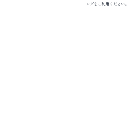
ングをご利用ください。
HOME
病院・スタッフ紹介
診療案内
パピー教室
シニア教室
デンタル教室
ペットホテル
スタッフ募集
1日の流れ・新人教育
病院の活動
スタッフブログ
お知らせ