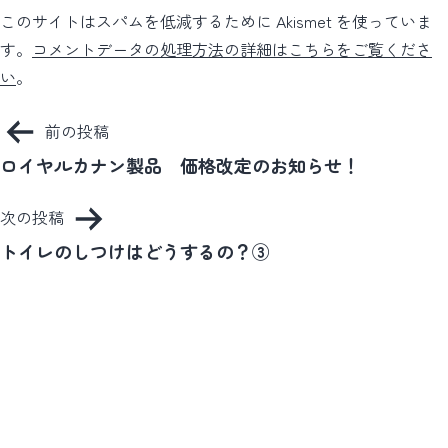
このサイトはスパムを低減するために Akismet を使っていま
す。
コメントデータの処理方法の詳細はこちらをご覧くださ
い
。
投
前の投稿
稿
ロイヤルカナン製品 価格改定のお知らせ！
ナ
次の投稿
ビ
トイレのしつけはどうするの？③
ゲ
ー
シ
ョ
ン