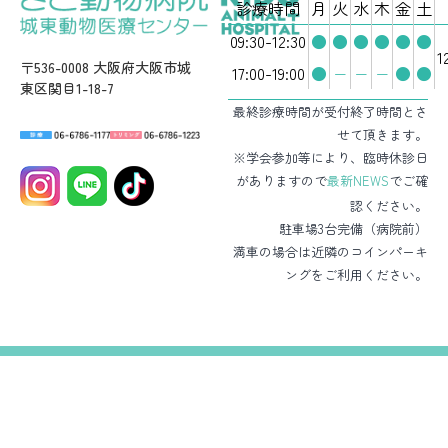
診療時間
月
火
水
木
金
土
09:30-12:30
●
●
●
●
●
●
1
〒536-0008 大阪府大阪市城
17:00-19:00
●
−
−
−
●
●
東区関目1-18-7
最終診療時間が受付終了時間とさ
せて頂きます。
※学会参加等により、臨時休診日
がありますので
最新NEWS
でご確
認ください。
駐車場3台完備（病院前）
満車の場合は近隣のコインパーキ
ングをご利用ください。
HOME
病院・スタッフ紹介