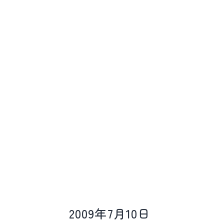
ど
動
物
病
院
2009年7月10日