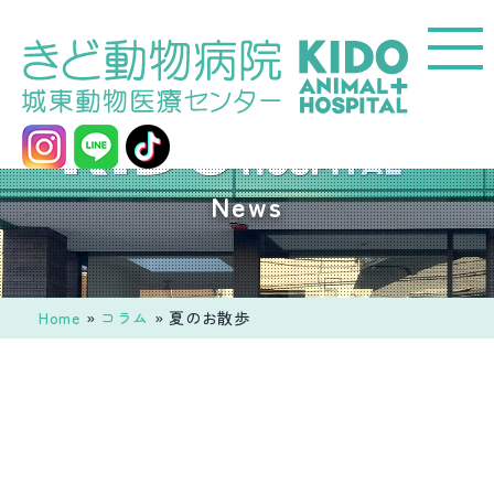
コ
ン
テ
ン
ツ
へ
城
News
ス
東
キ
動
ッ
物
プ
医
Home
»
コラム
»
夏のお散歩
療
セ
ン
タ
ー
き