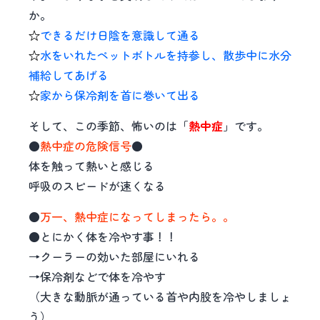
か。
☆
できるだけ日陰を意識して通る
☆
水をいれたペットボトルを持参し、散歩中に水分
補給してあげる
☆
家から保冷剤を首に巻いて出る
そして、この季節、怖いのは「
熱中症
」です。
●
熱中症の危険信号
●
体を触って熱いと感じる
呼吸のスピードが速くなる
●
万一、熱中症になってしまったら。。
●とにかく体を冷やす事！！
→クーラーの効いた部屋にいれる
→保冷剤などで体を冷やす
（大きな動脈が通っている首や内股を冷やしましょ
う）