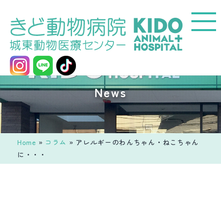
コ
ン
テ
ン
ツ
へ
城
News
ス
東
キ
動
ッ
物
プ
医
Home
»
コラム
»
アレルギーのわんちゃん・ねこちゃん
療
に・・・
セ
ン
タ
ー
き