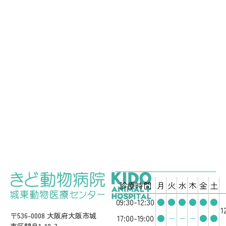
ー
シ
ョ
ン
診療時間
月
火
水
木
金
土
09:30-12:30
●
●
●
●
●
●
1
〒536-0008 大阪府大阪市城
17:00-19:00
●
−
−
−
●
●
東区関目1-18-7