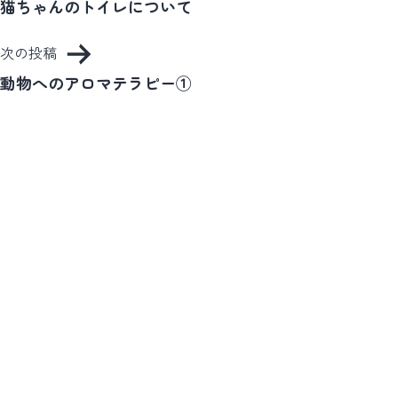
稿
猫ちゃんのトイレについて
ナ
次の投稿
ビ
動物へのアロマテラピー①
ゲ
ー
シ
ョ
ン