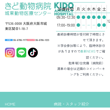
診療時間
月
火
水
木
金
土
09:30-12:30
●
●
●
●
●
●
1
〒536-0008 大阪府大阪市城
17:00-19:00
●
−
−
−
●
●
東区関目1-18-7
最終診療時間が受付終了時間とさ
せて頂きます。
※学会参加等により、臨時休診日
がありますので
最新NEWS
でご確
認ください。
駐車場3台完備（病院前）
満車の場合は近隣のコインパーキ
ングをご利用ください。
HOME
病院・スタッフ紹介