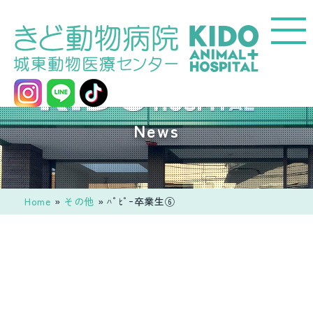
コ
ン
テ
ン
ツ
へ
城
News
ス
東
キ
動
ッ
物
プ
医
Home
»
その他
»
ﾊﾟﾋﾟｰ卒業生⑥
療
セ
ン
タ
ー
き