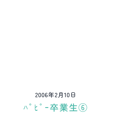
ど
動
物
病
院
2006年2月10日
ﾊﾟﾋﾟｰ卒業生⑥