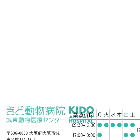
ー
シ
ョ
ン
診療時間
月
火
水
木
金
土
09:30-12:30
●
●
●
●
●
●
1
〒536-0008 大阪府大阪市城
17:00-19:00
●
−
−
−
●
●
東区関目1-18-7