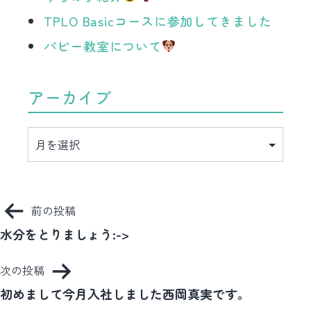
TPLO Basicコースに参加してきました
パピー教室について
アーカイブ
ア
ー
カ
イ
ブ
投
前の投稿
稿
水分をとりましょう:->
ナ
次の投稿
ビ
初めまして今月入社しました西岡真実です。
ゲ