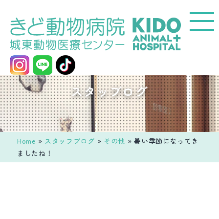
コ
ン
テ
ン
ツ
へ
城
スタッブログ
ス
東
キ
動
ッ
物
プ
医
Home
»
スタッフブログ
»
その他
»
暑い季節になってき
療
ましたね！
セ
ン
タ
ー
き