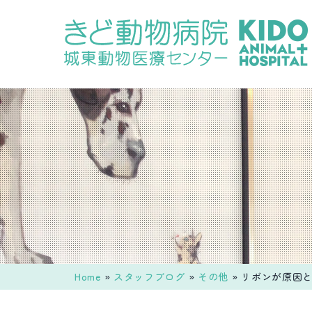
コ
ン
テ
ン
ツ
へ
ス
キ
ッ
プ
Home
»
スタッフブログ
»
その他
»
リボンが原因と