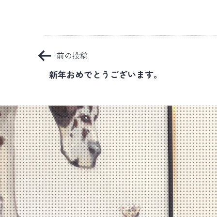
投
前の投稿
稿
新年おめでとうございます。
ナ
ビ
ゲ
ー
シ
ョ
ン