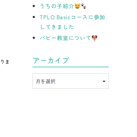
うちの子紹介
TPLO Basicコースに参加
してきました
パピー教室について
アーカイブ
りま
ア
ー
カ
イ
ブ