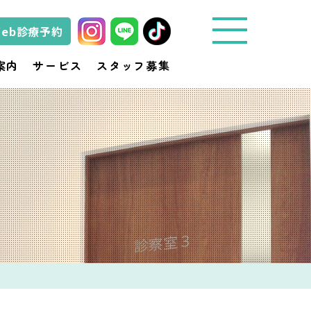
Web診療予約
城
案内
サービス
スタッフ募集
東
動
物
医
療
セ
ン
タ
ー
き
ど
動
物