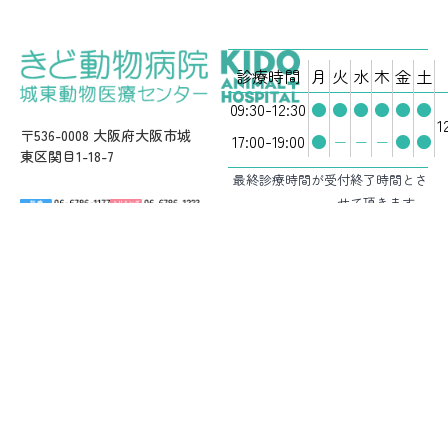
診療時間
月
火
水
木
金
土
09:30-12:30
●
●
●
●
●
●
1
〒536-0008 大阪府大阪市城
17:00-19:00
●
−
−
−
●
●
東区関目1-18-7
最終診療時間が受付終了時間とさ
せて頂きます。
※学会参加等により、臨時休診日
がありますので
最新NEWS
でご確
認ください。
駐車場3台完備（病院前）
満車の場合は近隣のコインパーキ
ングをご利用ください。