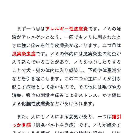
まず一つ目は
アレルギー性皮膚炎
です。ノミの唾
液がアレルゲンとなり、一匹でもノミに刺されたと
きに強い痒みを伴う皮膚炎が起こります。二つ目は
瓜実条虫症
です。ノミの体内には瓜実条虫の幼虫が
入り込んでいることがあり、ノミをつぶしたりする
ことで犬・猫の体内に入り感染し、下痢や体重減少
などを引き起こします。この二つが主にノミが引き
起こす症状として多いもので、その他には
毛づやの
消失
、吸血の刺激や痒みによる
ストレス
、かき傷に
よる
化膿性皮膚炎
などがあげられます。
また、人にもノミによる病気があり、一つは
猫引
っかき病
（別名バルトネラ症）です。ノミが媒介す
るバルトネラ菌が、猫の爪や口腔内を経由し、猫に