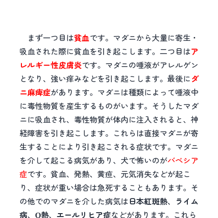
まず一つ目は
貧血
です。マダニから大量に寄生・
吸血された際に貧血を引き起こします。二つ目は
ア
レルギー性皮膚炎
です。マダニの唾液がアレルゲン
となり、強い痒みなどを引き起こします。最後に
ダ
ニ麻痺症
があります。マダニは種類によって唾液中
に毒性物質を産生するものがいます。そうしたマダ
ニに吸血され、毒性物質が体内に注入されると、神
経障害を引き起こします。これらは直接マダニが寄
生することにより引き起こされる症状です。マダニ
を介して起こる病気があり、犬で怖いのが
バベシア
症
です。貧血、発熱、黄疸、元気消失などが起こ
り、症状が重い場合は急死することもあります。そ
の他でのマダニを介した病気は
日本紅斑熱
、
ライム
病
、
熱
、
エールリヒア症
などがあります。これら
Q