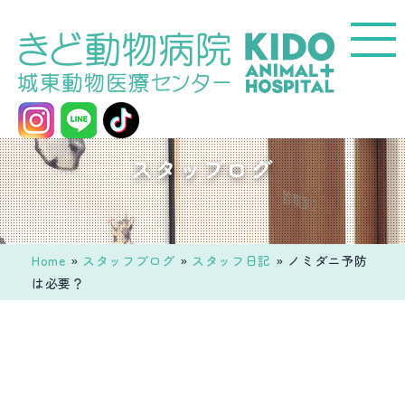
コ
ン
テ
ン
ツ
へ
城
スタッブログ
ス
東
キ
動
ッ
物
プ
医
Home
»
スタッフブログ
»
スタッフ日記
»
ノミダニ予防
療
は必要？
セ
ン
タ
ー
き