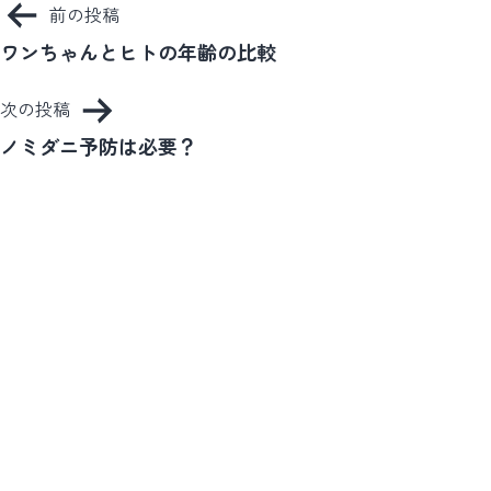
投
前の投稿
稿
ワンちゃんとヒトの年齢の比較
ナ
次の投稿
ビ
ノミダニ予防は必要？
ゲ
ー
シ
ョ
ン