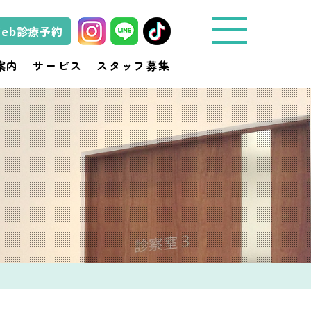
Web診療予約
城
案内
サービス
スタッフ募集
東
動
物
医
療
セ
ン
タ
ー
き
ど
動
物