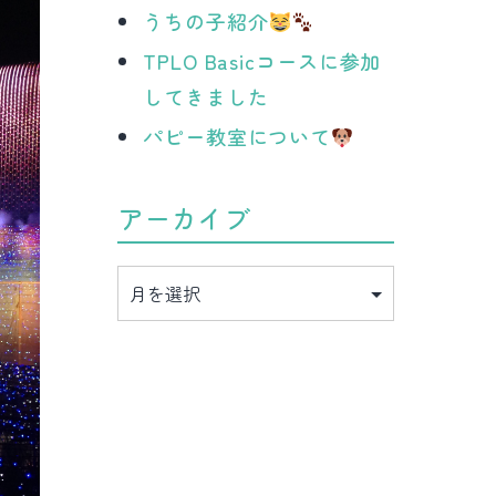
うちの子紹介
TPLO Basicコースに参加
してきました
パピー教室について
アーカイブ
ア
ー
カ
イ
ブ