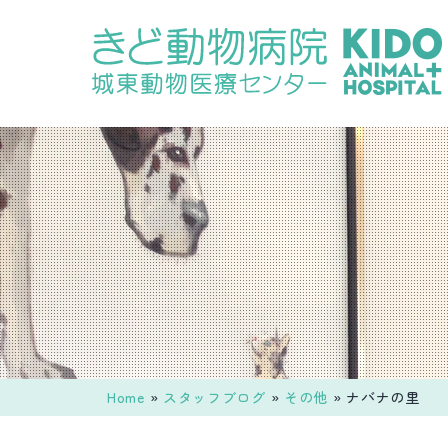
コ
ン
テ
ン
ツ
へ
ス
キ
ッ
プ
Home
»
スタッフブログ
»
その他
»
ナバナの里