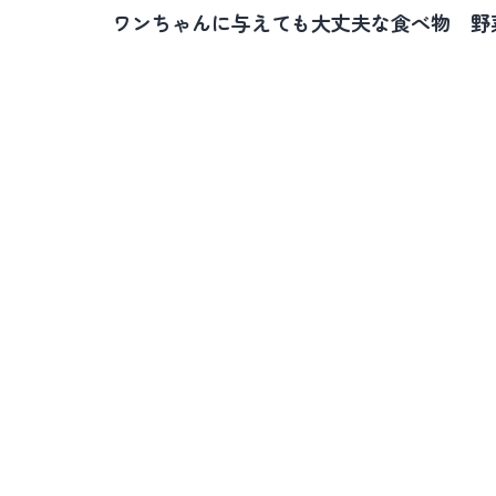
稿
ワンちゃんに与えても大丈夫な食べ物 野
ナ
ビ
ゲ
ー
シ
ョ
ン