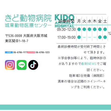
診療時間
月
火
水
木
金
土
09:30-12:30
●
●
●
●
●
●
1
〒536-0008 大阪府大阪市城
17:00-19:00
●
−
−
−
●
●
東区関目1-18-7
最終診療時間が受付終了時間とさ
せて頂きます。
※学会参加等により、臨時休診日
がありますので
最新NEWS
でご確
認ください。
駐車場3台完備（病院前）
満車の場合は近隣のコインパーキ
ングをご利用ください。