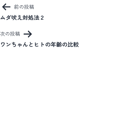
投
前の投稿
稿
ムダ吠え対処法２
ナ
次の投稿
ビ
ワンちゃんとヒトの年齢の比較
ゲ
ー
シ
ョ
ン