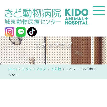
コ
ン
テ
ン
ツ
へ
城
スタッブログ
ス
東
キ
動
ッ
物
プ
医
Home
»
スタッフブログ
»
その他
»
トイプードルの膝に
療
ついて
セ
ン
タ
ー
き