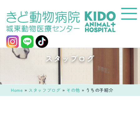
コ
ン
テ
ン
ツ
へ
城
スタッブログ
ス
東
キ
動
ッ
物
プ
医
Home
»
スタッフブログ
»
その他
»
うちの子紹介
療
セ
ン
タ
ー
き