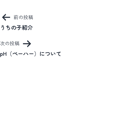
ブ
投
前の投稿
稿
うちの子紹介
ナ
次の投稿
ビ
pH（ペーハー）について
ゲ
ー
シ
ョ
ン