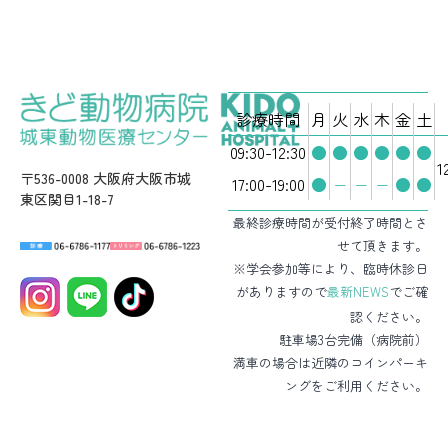
診療時間
月
火
水
木
金
土
09:30-12:30
●
●
●
●
●
●
1
〒536-0008 大阪府大阪市城
17:00-19:00
●
−
−
−
●
●
東区関目1-18-7
最終診療時間が受付終了時間とさ
せて頂きます。
※学会参加等により、臨時休診日
がありますので
最新NEWS
でご確
認ください。
駐車場3台完備（病院前）
満車の場合は近隣のコインパーキ
ングをご利用ください。