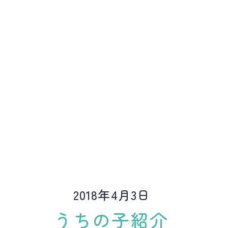
ど
動
物
病
院
2018年4月3日
うちの子紹介