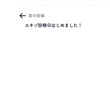
投
前の投稿
稿
エキゾ診察日はじめました！
ナ
ビ
ゲ
ー
シ
ョ
ン