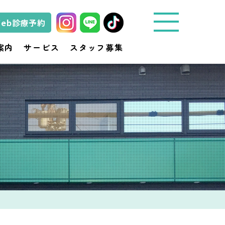
Web診療予約
城
案内
サービス
スタッフ募集
東
動
物
医
療
セ
ン
タ
ー
き
ど
動
物