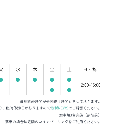
火
水
木
金
土
日・祝
●
●
●
●
●
12:00-16:00
−
−
−
●
●
最終診療時間が受付終了時間とさせて頂きます。
り、臨時休診日がありますので
最新NEWS
でご確認ください。
駐車場3台完備（病院前）
満車の場合は近隣のコインパーキングをご利用ください。