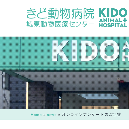
コ
ン
テ
ン
ツ
へ
ス
キ
ッ
プ
Home
»
news
»
オンラインアンケートのご回答