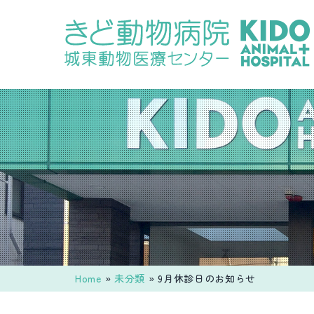
コ
ン
テ
ン
ツ
へ
ス
キ
ッ
プ
Home
»
未分類
»
9月休診日のお知らせ