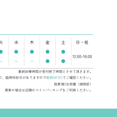
火
水
木
金
土
日・祝
●
●
●
●
●
12:00-16:00
−
−
−
●
●
最終診療時間が受付終了時間とさせて頂きます。
り、臨時休診日がありますので
最新NEWS
でご確認ください。
駐車場3台完備（病院前）
満車の場合は近隣のコインパーキングをご利用ください。