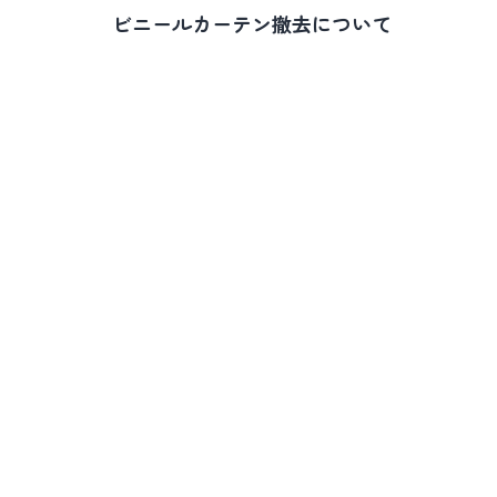
稿
ビニールカーテン撤去について
ナ
ビ
ゲ
ー
シ
ョ
ン