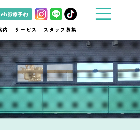
Web診療予約
城
案内
サービス
スタッフ募集
東
動
物
医
療
セ
ン
タ
ー
き
ど
動
物