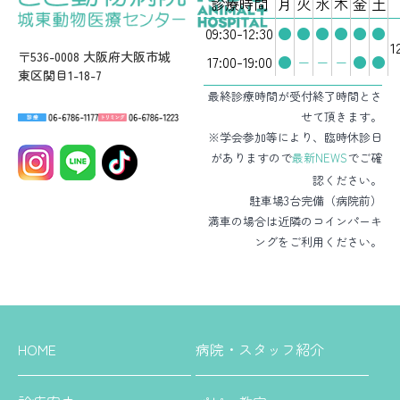
診療時間
月
火
水
木
金
土
09:30-12:30
●
●
●
●
●
●
1
〒536-0008 大阪府大阪市城
17:00-19:00
●
−
−
−
●
●
東区関目1-18-7
最終診療時間が受付終了時間とさ
せて頂きます。
※学会参加等により、臨時休診日
がありますので
最新NEWS
でご確
認ください。
駐車場3台完備（病院前）
満車の場合は近隣のコインパーキ
ングをご利用ください。
HOME
病院・スタッフ紹介