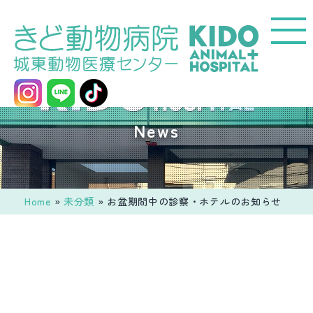
コ
ン
テ
ン
ツ
へ
城
News
ス
東
キ
動
ッ
物
プ
医
Home
»
未分類
»
お盆期間中の診察・ホテルのお知らせ
療
セ
ン
タ
ー
き