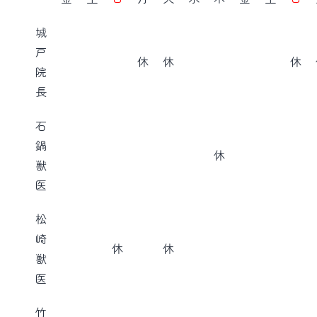
城
戸
休
休
休
院
長
石
鍋
休
獣
医
松
崎
休
休
獣
医
竹