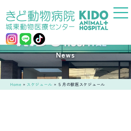
コ
ン
テ
ン
ツ
へ
城
News
ス
東
キ
動
ッ
物
プ
医
Home
»
スケジュール
»
５月の獣医スケジュール
療
セ
ン
タ
ー
き