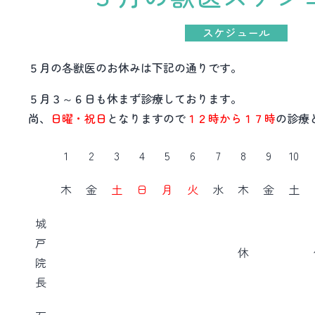
スケジュール
５月の各獣医のお休みは下記の通りです。
５月３～６日も休まず診療しております。
尚、
日曜・祝日
となりますので
１２時から１７時
の診療
1
2
3
4
5
6
7
8
9
10
木
金
土
日
月
火
水
木
金
土
城
戸
休
院
長