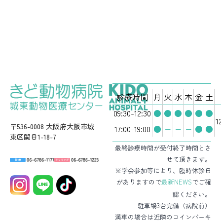
診療時間
月
火
水
木
金
土
09:30-12:30
●
●
●
●
●
●
1
〒536-0008 大阪府大阪市城
17:00-19:00
●
−
−
−
●
●
東区関目1-18-7
最終診療時間が受付終了時間とさ
せて頂きます。
※学会参加等により、臨時休診日
がありますので
最新NEWS
でご確
認ください。
駐車場3台完備（病院前）
満車の場合は近隣のコインパーキ