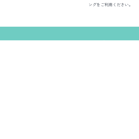
ングをご利用ください。
HOME
病院・スタッフ紹介
診療案内
パピー教室
シニア教室
デンタル教室
ペットホテル
スタッフ募集
1日の流れ・新人教育
病院の活動
スタッフブログ
お知らせ