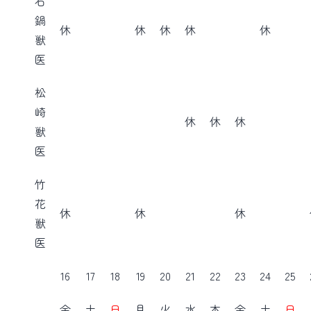
石
鍋
休
休
休
休
休
獣
医
松
崎
休
休
休
獣
医
竹
花
休
休
休
獣
医
16
17
18
19
20
21
22
23
24
25
金
土
日
月
火
水
木
金
土
日