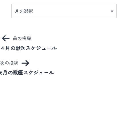
ア
ー
カ
イ
ブ
投
前の投稿
稿
４月の獣医スケジュール
ナ
次の投稿
ビ
6月の獣医スケジュール
ゲ
ー
シ
ョ
ン