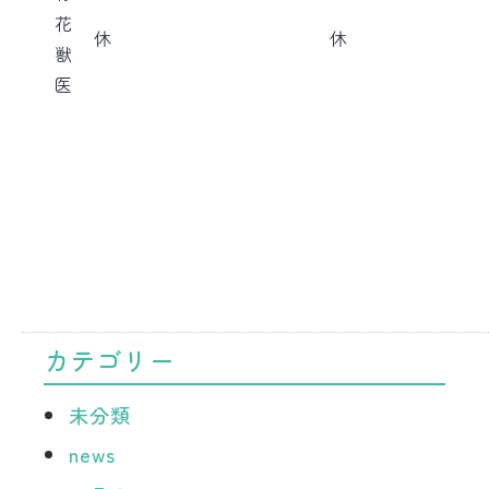
花
休
休
獣
医
カテゴリー
未分類
news