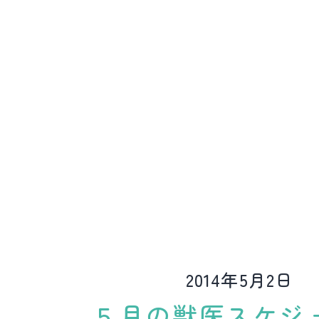
ど
動
物
病
院
2014年5月2日
５月の獣医スケジ