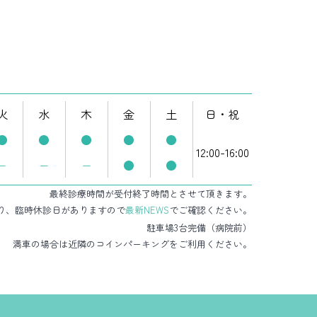
火
水
木
金
土
日・祝
●
●
●
●
●
12:00-16:00
−
−
−
●
●
最終診療時間が受付終了時間とさせて頂きます。
り、臨時休診日がありますので
最新NEWS
でご確認ください。
駐車場3台完備（病院前）
満車の場合は近隣のコインパーキングをご利用ください。