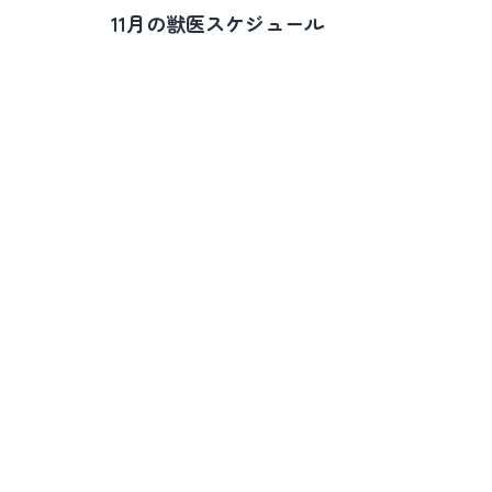
稿
11月の獣医スケジュール
ナ
ビ
ゲ
ー
シ
ョ
ン