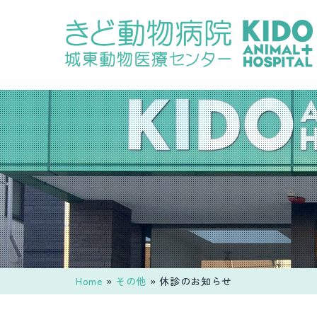
コ
ン
テ
ン
ツ
へ
ス
キ
ッ
プ
Home
»
その他
»
休診のお知らせ