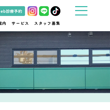
Web診療予約
城
案内
サービス
スタッフ募集
東
動
物
医
療
セ
ン
タ
ー
き
ど
動
物