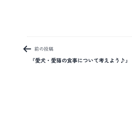
投
前の投稿
稿
『愛犬・愛猫の食事について考えよう♪』
ナ
ビ
ゲ
ー
シ
ョ
ン