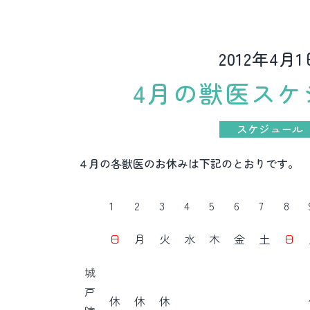
2012年4月1
4月の獣医スケ
スケジュール
４月の各獣医のお休みは下記のとおりです。
1
2
3
4
5
6
7
8
日
月
火
水
木
金
土
日
城
戸
休
休
休