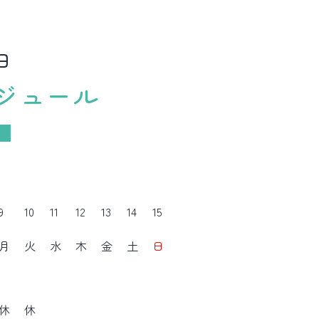
日
ジュール
9
10
11
12
13
14
15
月
火
水
木
金
土
日
休
休