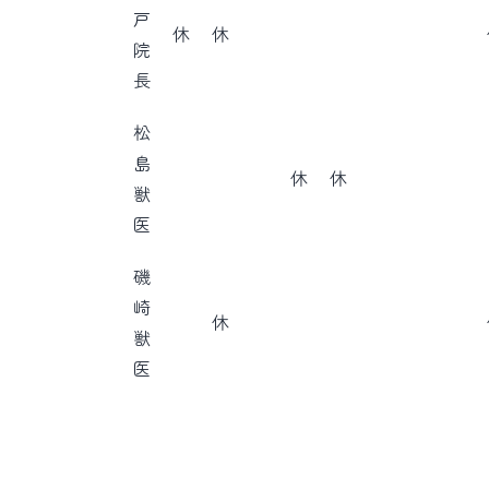
戸
休
休
院
長
松
島
休
休
獣
医
磯
崎
休
獣
医