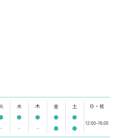
火
水
木
金
土
日・祝
●
●
●
●
●
12:00-16:00
−
−
−
●
●