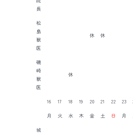
院
長
松
島
休
休
獣
医
磯
崎
休
獣
医
16
17
18
19
20
21
22
23
月
火
水
木
金
土
日
月
城