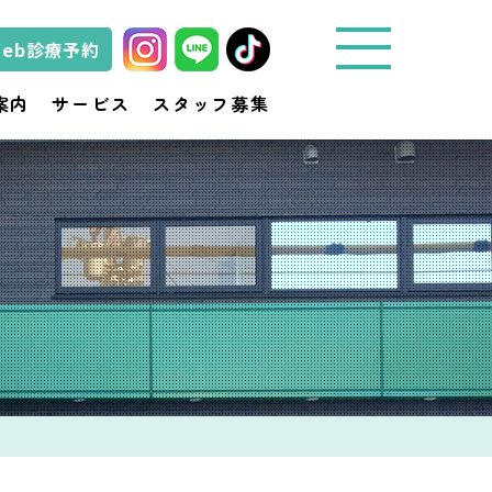
Web診療予約
城
案内
サービス
スタッフ募集
東
動
物
医
療
セ
ン
タ
ー
き
ど
動
物