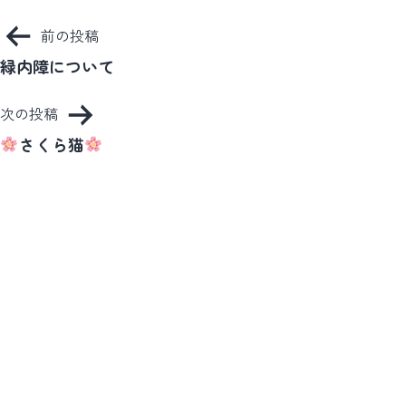
投
前の投稿
稿
緑内障について
ナ
次の投稿
ビ
さくら猫
ゲ
ー
シ
ョ
ン