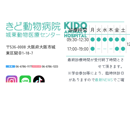
診療時間
月
火
水
木
金
土
09:30-12:30
●
●
●
●
●
●
1
〒536-0008 大阪府大阪市城
17:00-19:00
●
−
−
−
●
●
東区関目1-18-7
最終診療時間が受付終了時間とさ
せて頂きます。
※学会参加等により、臨時休診日
がありますので
最新NEWS
でご確
認ください。
駐車場3台完備（病院前）
満車の場合は近隣のコインパーキ
ングをご利用ください。