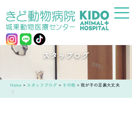
コ
ン
テ
ン
ツ
へ
城
スタッブログ
ス
東
キ
動
ッ
物
プ
医
Home
»
スタッフブログ
»
その他
»
我が子の足裏大丈夫
療
セ
ン
タ
ー
き