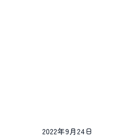
ど
動
物
病
院
2022年9月24日