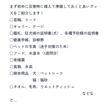
まず初めに災害時に備えて準備しておくと良いグッ
ズをご紹介します！
○首輪、リード
○キャリー、ケージ
○鑑札、狂犬病の証明書(犬）、各種予防類の証明書
○健康手帳、診察券
○ペットの写真（迷子対策のため）
○フード、水道水（1週間分）
○常備薬
○食器、水皿
○排泄用品 犬：ペットシーツ
猫：猫砂
○タオル、毛布、ウエットティッシュ
などな
ど…