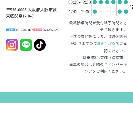
09:30-12:30
●
●
●
●
●
●
1
〒536-0008 大阪府大阪市城
17:00-19:00
●
−
−
−
●
●
東区関目1-18-7
最終診療時間が受付終了時間とさ
せて頂きます。
※学会参加等により、臨時休診日
がありますので
最新NEWS
でご確
認ください。
駐車場3台完備（病院前）
満車の場合は近隣のコインパーキ
ングをご利用ください。
HOME
病院・スタッフ紹介
診療案内
パピー教室