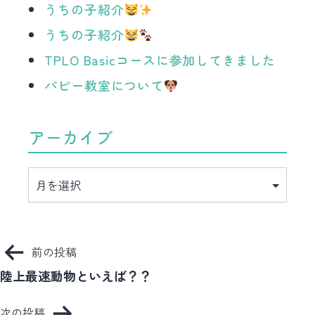
うちの子紹介
うちの子紹介
TPLO Basicコースに参加してきました
パピー教室について
アーカイブ
ア
ー
カ
イ
ブ
投
前の投稿
稿
陸上最速動物といえば？？
ナ
次の投稿