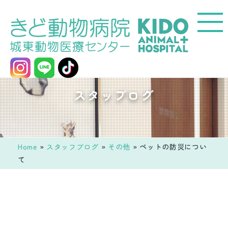
コ
ン
テ
ン
ツ
へ
城
スタッブログ
ス
東
キ
動
ッ
物
プ
医
Home
»
スタッフブログ
»
その他
»
ペットの防災につい
療
て
セ
ン
タ
ー
き