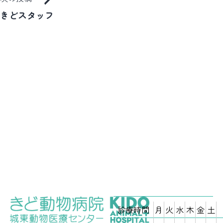
ビ
きどスタッフ
ゲ
ー
シ
ョ
ン
診療時間
月
火
水
木
金
土