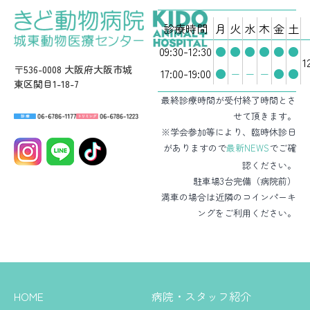
診療時間
月
火
水
木
金
土
09:30-12:30
●
●
●
●
●
●
1
〒536-0008 大阪府大阪市城
17:00-19:00
●
−
−
−
●
●
東区関目1-18-7
最終診療時間が受付終了時間とさ
せて頂きます。
※学会参加等により、臨時休診日
がありますので
最新NEWS
でご確
認ください。
駐車場3台完備（病院前）
満車の場合は近隣のコインパーキ
ングをご利用ください。
HOME
病院・スタッフ紹介