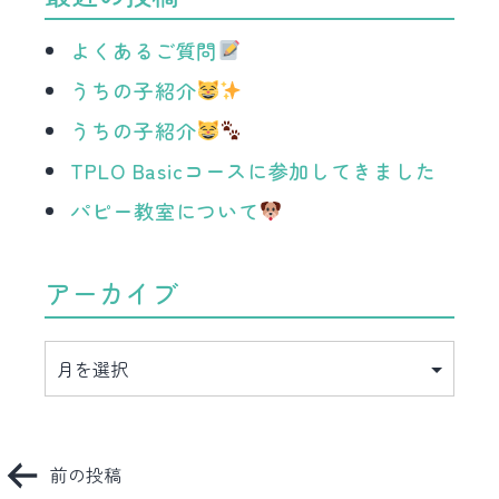
よくあるご質問
うちの子紹介
うちの子紹介
TPLO Basicコースに参加してきました
パピー教室について
アーカイブ
ア
ー
カ
イ
ブ
投
前の投稿