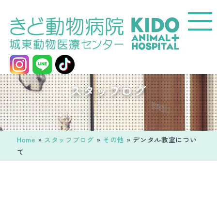
コ
ン
テ
ン
ツ
へ
城
スタッブログ
ス
東
キ
動
ッ
物
プ
医
Home
»
スタッフブログ
»
その他
»
デンタル教室につい
療
て
セ
ン
タ
ー
き