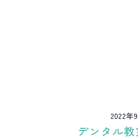
ど
動
物
病
院
2022年
デンタル教