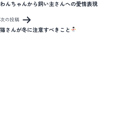
稿
わんちゃんから飼い主さんへの愛情表現
ナ
次の投稿
ビ
猫さんが冬に注意すべきこと
ゲ
ー
シ
ョ
ン